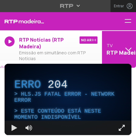
Entrar
RTP Notícias (RTP
NO AR
TV
Madeira)
RTP Madei
Emissão em simultâneo com RTP
Notícias
ERRO
204
HLS.JS FATAL ERROR - NETWORK
ERROR
ESTE CONTEÚDO ESTÁ NESTE
MOMENTO INDISPONÍVEL