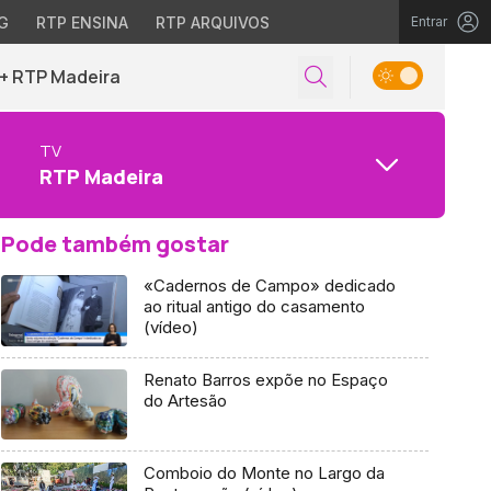
G
RTP ENSINA
RTP ARQUIVOS
Entrar
+ RTP Madeira
TV
RTP Madeira
Pode também gostar
«Cadernos de Campo» dedicado
ao ritual antigo do casamento
(vídeo)
Renato Barros expõe no Espaço
do Artesão
Comboio do Monte no Largo da