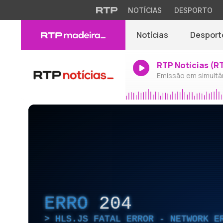
NOTÍCIAS
DESPORTO
Notícias
Desport
RTP Notícias (R
Emissão em simultâ
ERRO
204
HLS.JS FATAL ERROR - NETWORK E