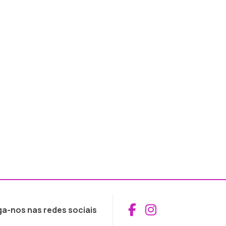
Aceder ao Fac
Aceder ao I
ga-nos nas redes sociais