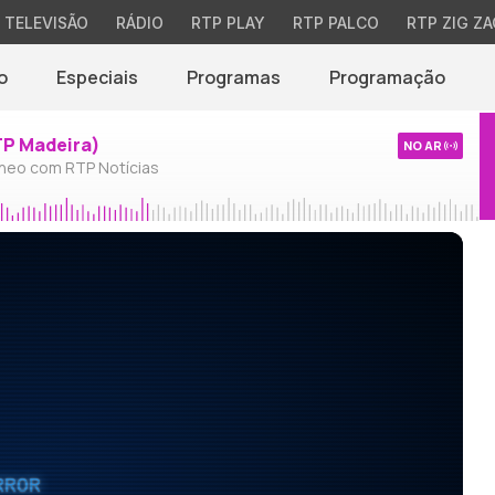
TELEVISÃO
RÁDIO
RTP PLAY
RTP PALCO
RTP ZIG ZA
o
Especiais
Programas
Programação
TP Madeira)
NO AR
neo com RTP Notícias
RROR