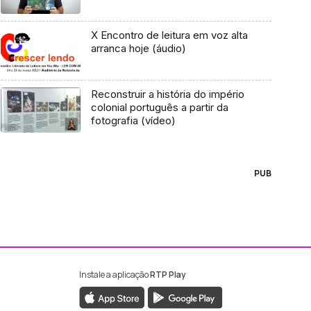
X Encontro de leitura em voz alta
arranca hoje (áudio)
Reconstruir a história do império
colonial português a partir da
fotografia (vídeo)
PUB
Instale a aplicação
RTP Play
ebook da RTP Madeira
nstagram da RTP Madeira