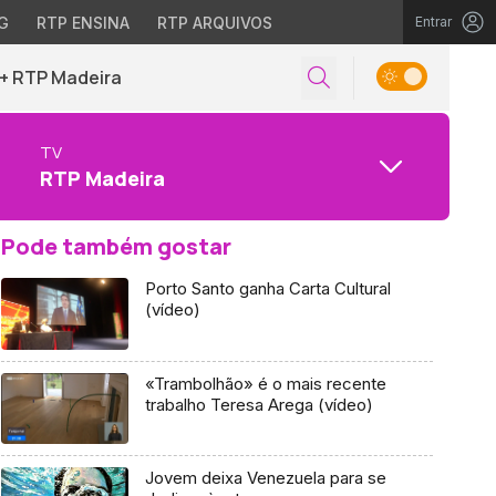
G
RTP ENSINA
RTP ARQUIVOS
Entrar
+ RTP Madeira
TV
RTP Madeira
Pode também gostar
Porto Santo ganha Carta Cultural
(vídeo)
«Trambolhão» é o mais recente
trabalho Teresa Arega (vídeo)
Jovem deixa Venezuela para se