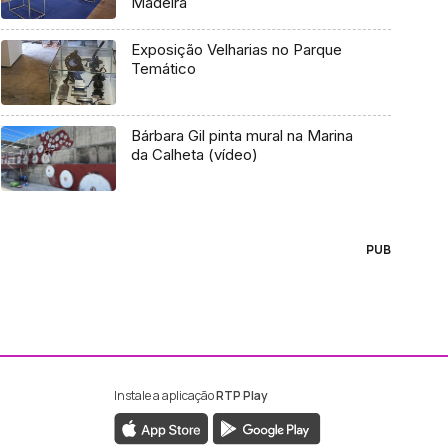
Madeira
Exposição Velharias no Parque
Temático
Bárbara Gil pinta mural na Marina
da Calheta (vídeo)
PUB
Instale a aplicação
RTP Play
ebook da RTP Madeira
nstagram da RTP Madeira