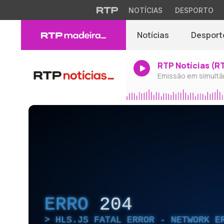
NOTÍCIAS
DESPORTO
Notícias
Desport
RTP Notícias (R
Emissão em simultâ
ERRO
204
HLS.JS FATAL ERROR - NETWORK E