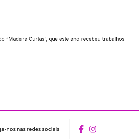
 do “Madeira Curtas”, que este ano recebeu trabalhos
Aceder ao Fac
Aceder ao I
ga-nos nas redes sociais