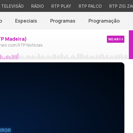
TELEVISÃO
RÁDIO
RTP PLAY
RTP PALCO
RTP ZIG ZA
o
Especiais
Programas
Programação
TP Madeira)
NO AR
neo com RTP Notícias
RROR