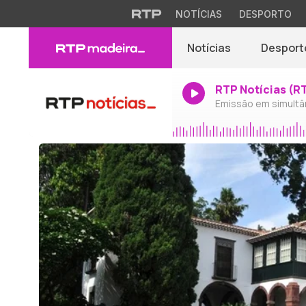
NOTÍCIAS
DESPORTO
Notícias
Desport
RTP Notícias (R
Emissão em simultâ