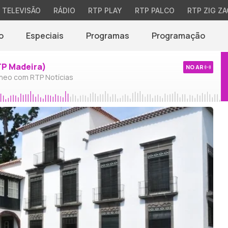
TELEVISÃO
RÁDIO
RTP PLAY
RTP PALCO
RTP ZIG ZA
o
Especiais
Programas
Programação
TP Madeira)
NO AR
neo com RTP Notícias