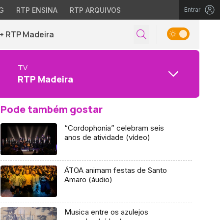
G
RTP ENSINA
RTP ARQUIVOS
Entrar
+ RTP Madeira
TV
RTP Madeira
Pode também gostar
“Cordophonia” celebram seis
anos de atividade (vídeo)
ÁTOA animam festas de Santo
Amaro (áudio)
Musica entre os azulejos