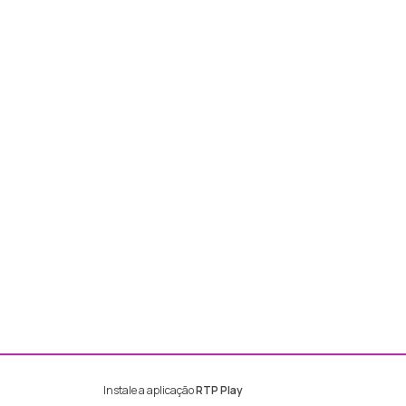
Instale a aplicação
RTP Play