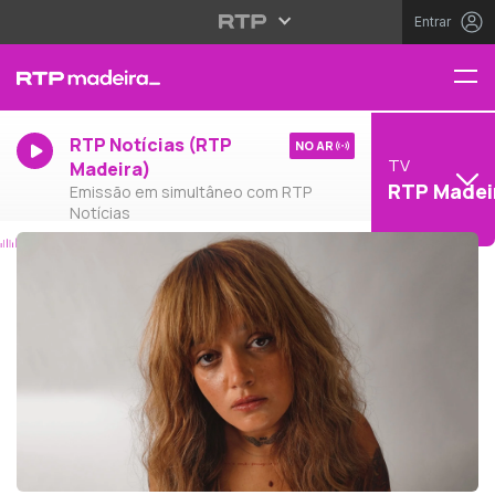
Entrar
RTP Notícias (RTP
NO AR
TV
Madeira)
RTP Madei
Emissão em simultâneo com RTP
Notícias