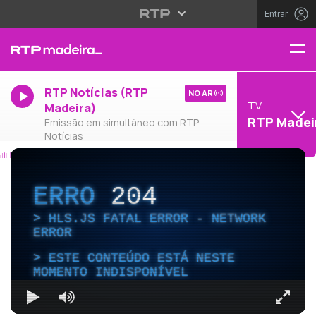
Entrar
RTP Notícias (RTP
NO AR
TV
Madeira)
RTP Madei
Emissão em simultâneo com RTP
Notícias
ERRO
204
HLS.JS FATAL ERROR - NETWORK
ERROR
ESTE CONTEÚDO ESTÁ NESTE
MOMENTO INDISPONÍVEL