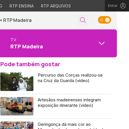
G
RTP ENSINA
RTP ARQUIVOS
Entrar
+ RTP Madeira
TV
RTP Madeira
Pode também gostar
Percurso das Corças realizou-se
na Cruz da Guarda (vídeo)
Artesãos madeirenses integram
exposição itinerante (vídeo)
Geringonça dá mais cor ao