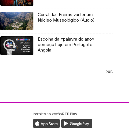
Curral das Freiras vai ter um
Núcleo Museológico (Áudio)
Escolha da «palavra do ano»
começa hoje em Portugal e
Angola
PUB
Instale a aplicação
RTP Play
ebook da RTP Madeira
nstagram da RTP Madeira