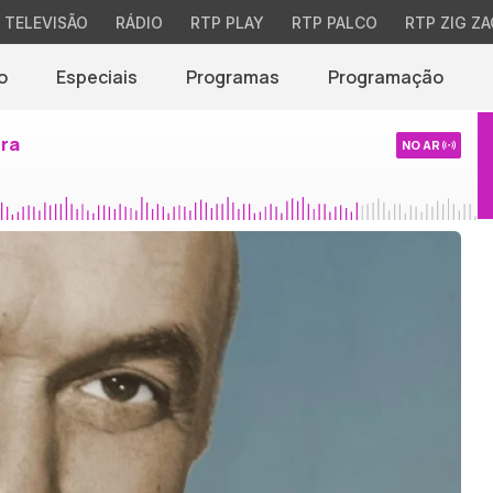
TELEVISÃO
RÁDIO
RTP PLAY
RTP PALCO
RTP ZIG ZA
o
Especiais
Programas
Programação
ira
NO AR