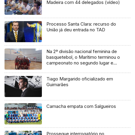
Madeira com 44 delegados (vídeo)
Processo Santa Clara: recurso do
União já deu entrada no TAD
Na 2ª divisão nacional feminina de
basquetebol, o Marítimo terminou o
campeonato no segundo lugar e
com mais uma vitória, desta vez
frente ao Tubarões por 73-43
Tiago Margarido oficializado em
Guimarães
Camacha empata com Salgueiros
Prossegue interrogatório no