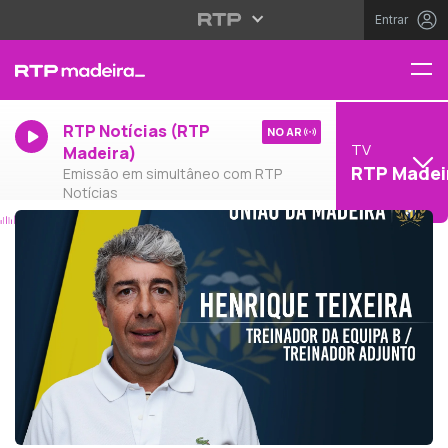
Entrar
RTP Notícias (RTP
NO AR
TV
Madeira)
RTP Madei
Emissão em simultâneo com RTP
Notícias