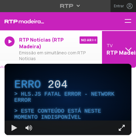
Entrar
RTP Notícias (RTP
NO AR
TV
Madeira)
RTP Madei
Emissão em simultâneo com RTP
Notícias
ERRO
204
HLS.JS FATAL ERROR - NETWORK
ERROR
ESTE CONTEÚDO ESTÁ NESTE
MOMENTO INDISPONÍVEL