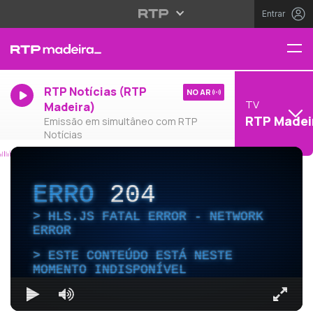
Entrar
RTP Notícias (RTP
NO AR
TV
Madeira)
RTP Madei
Emissão em simultâneo com RTP
Notícias
ERRO
204
HLS.JS FATAL ERROR - NETWORK
ERROR
ESTE CONTEÚDO ESTÁ NESTE
MOMENTO INDISPONÍVEL