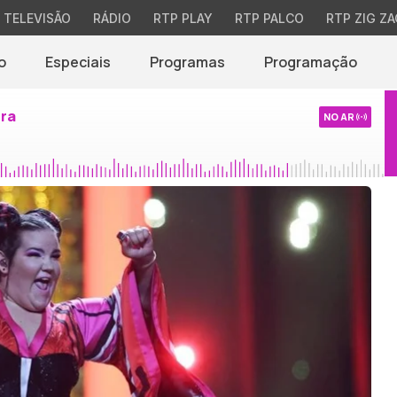
TELEVISÃO
RÁDIO
RTP PLAY
RTP PALCO
RTP ZIG ZA
o
Especiais
Programas
Programação
ira
NO AR