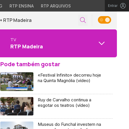
G
RTP ENSINA
RTP ARQUIVOS
Entrar
+ RTP Madeira
TV
RTP Madeira
Pode também gostar
«Festival Infinito» decorreu hoje
na Quinta Magnólia (vídeo)
Ruy de Carvalho continua a
esgotar os teatros (vídeo)
Museus do Funchal investem na