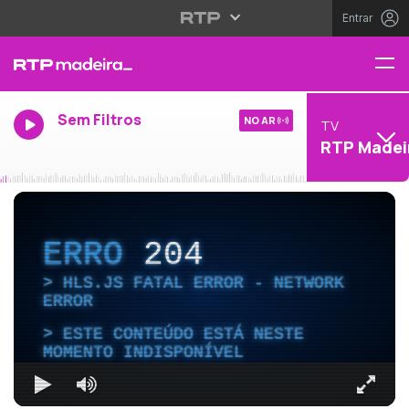
Entrar
Sem Filtros
NO AR
TV
RTP Madei
ERRO
204
HLS.JS FATAL ERROR - NETWORK
ERROR
ESTE CONTEÚDO ESTÁ NESTE
MOMENTO INDISPONÍVEL