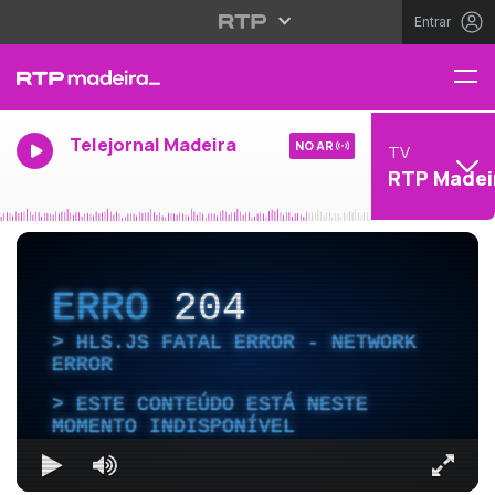
Entrar
Telejornal Madeira
NO AR
TV
RTP Madei
ERRO
204
HLS.JS FATAL ERROR - NETWORK
ERROR
ESTE CONTEÚDO ESTÁ NESTE
MOMENTO INDISPONÍVEL