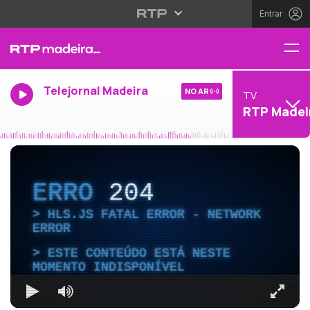
Entrar
Telejornal Madeira
NO AR
TV
RTP Madei
ERRO
204
HLS.JS FATAL ERROR - NETWORK
ERROR
ESTE CONTEÚDO ESTÁ NESTE
MOMENTO INDISPONÍVEL