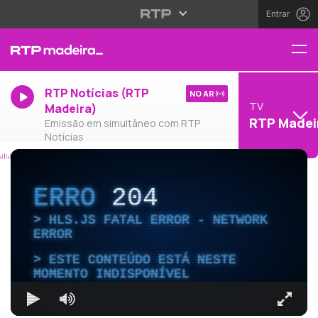
Entrar
RTP Notícias (RTP
NO AR
TV
Madeira)
RTP Madei
Emissão em simultâneo com RTP
Notícias
ERRO
204
HLS.JS FATAL ERROR - NETWORK
ERROR
ESTE CONTEÚDO ESTÁ NESTE
MOMENTO INDISPONÍVEL