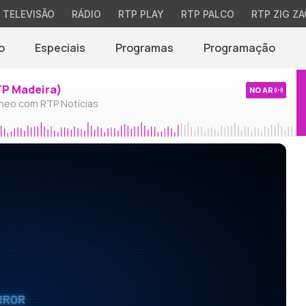
TELEVISÃO
RÁDIO
RTP PLAY
RTP PALCO
RTP ZIG ZA
o
Especiais
Programas
Programação
TP Madeira)
NO AR
neo com RTP Notícias
RROR