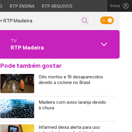
G
RTP ENSINA
RTP ARQUIVOS
Entrar
+ RTP Madeira
TV
RTP Madeira
Pode também gostar
Oito mortos e 19 desaparecidos
devido a ciclone no Brasil
Madeira com aviso laranja devido
à chuva
Infarmed deixa alerta para uso