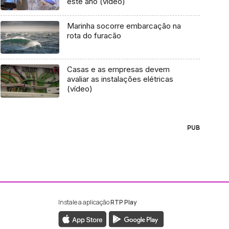
este ano (vídeo)
Marinha socorre embarcação na
rota do furacão
Casas e as empresas devem
avaliar as instalações elétricas
(vídeo)
PUB
Instale a aplicação
RTP Play
ebook da RTP Madeira
nstagram da RTP Madeira