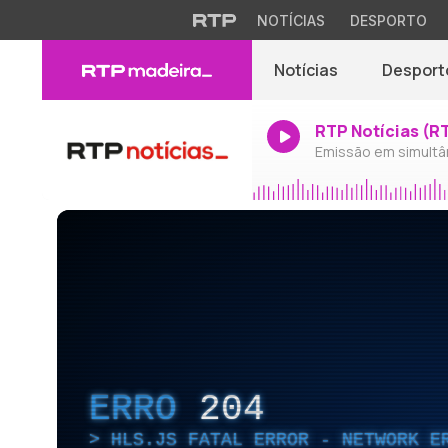
NOTÍCIAS
DESPORTO
Notícias
Desport
RTP Notícias (R
Emissão em simultâ
ERRO
204
HLS.JS FATAL ERROR - NETWORK E