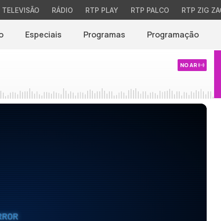
TELEVISÃO
RÁDIO
RTP PLAY
RTP PALCO
RTP ZIG ZA
o
Especiais
Programas
Programação
NO AR
RROR