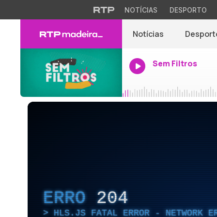
NOTÍCIAS
DESPORTO
Notícias
Desport
Sem Filtros
ERRO
204
HLS.JS FATAL ERROR - NETWORK E