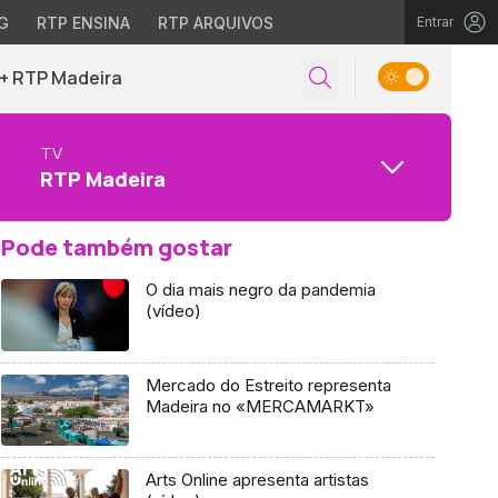
G
RTP ENSINA
RTP ARQUIVOS
Entrar
+ RTP Madeira
TV
RTP Madeira
Pode também gostar
O dia mais negro da pandemia
(vídeo)
Mercado do Estreito representa
Madeira no «MERCAMARKT»
Arts Online apresenta artistas