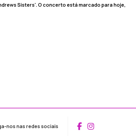
Andrews Sisters'. O concerto está marcado para hoje,
Aceder ao Fac
Aceder ao I
ga-nos nas redes sociais