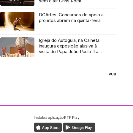
sem citar Chris Rock
DGArtes: Concursos de apoio a
projetos abrem na quinta-feira
Igreja do Autoguia, na Calheta,
inaugura exposição alusiva à
visita do Papa João Paulo II à
Madeira (Áudio)
PUB
Instale a aplicação
RTP Play
ebook da RTP Madeira
nstagram da RTP Madeira