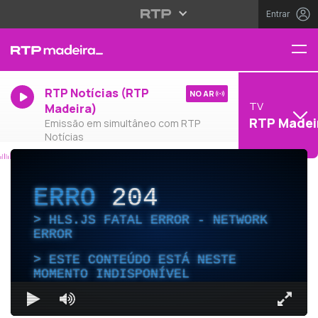
Entrar
RTP Notícias (RTP
NO AR
TV
Madeira)
RTP Madei
Emissão em simultâneo com RTP
Notícias
ERRO
204
HLS.JS FATAL ERROR - NETWORK
ERROR
ESTE CONTEÚDO ESTÁ NESTE
MOMENTO INDISPONÍVEL