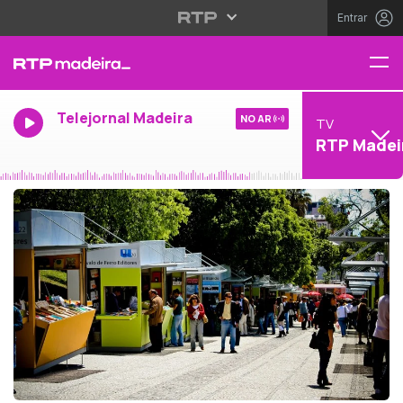
Entrar
Telejornal Madeira
NO AR
TV
RTP Madei