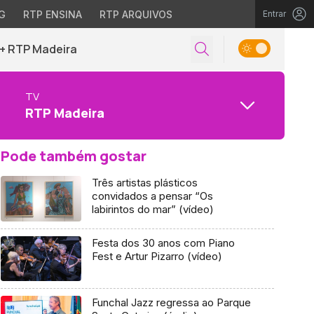
G
RTP ENSINA
RTP ARQUIVOS
Entrar
+ RTP Madeira
TV
RTP Madeira
Pode também gostar
Três artistas plásticos
convidados a pensar “Os
labirintos do mar” (vídeo)
Festa dos 30 anos com Piano
Fest e Artur Pizarro (vídeo)
Funchal Jazz regressa ao Parque