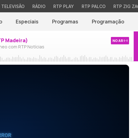
TELEVISÃO
RÁDIO
RTP PLAY
RTP PALCO
RTP ZIG ZA
o
Especiais
Programas
Programação
TP Madeira)
NO AR
neo com RTP Notícias
RROR