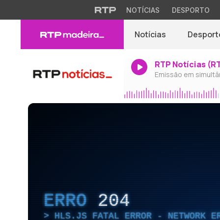
NOTÍCIAS
DESPORTO
Notícias
Desport
RTP Notícias (R
Emissão em simultâ
ERRO
204
HLS.JS FATAL ERROR - NETWORK E