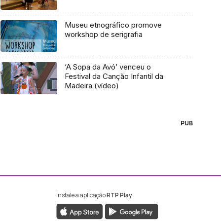
Museu etnográfico promove
workshop de serigrafia
‘A Sopa da Avó’ venceu o
Festival da Canção Infantil da
Madeira (vídeo)
PUB
Instale a aplicação
RTP Play
ebook da RTP Madeira
nstagram da RTP Madeira