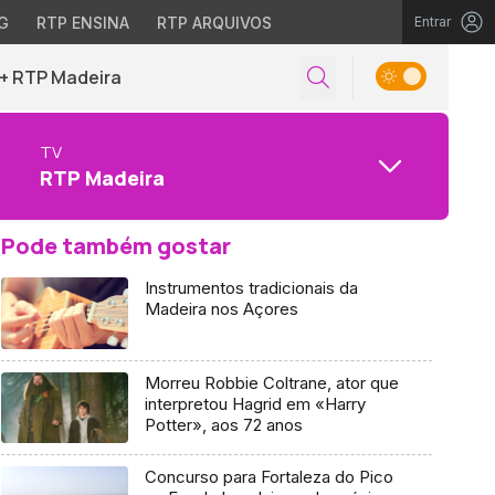
G
RTP ENSINA
RTP ARQUIVOS
Entrar
+ RTP Madeira
TV
RTP Madeira
Pode também gostar
Instrumentos tradicionais da
Madeira nos Açores
Morreu Robbie Coltrane, ator que
interpretou Hagrid em «Harry
Potter», aos 72 anos
Concurso para Fortaleza do Pico