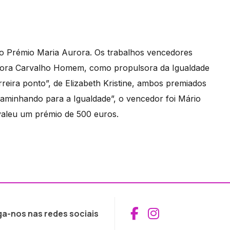
do Prémio Maria Aurora. Os trabalhos vencedores
urora Carvalho Homem, como propulsora da Igualdade
rreira ponto”, de Elizabeth Kristine, ambos premiados
minhando para a Igualdade”, o vencedor foi Mário
valeu um prémio de 500 euros.
Aceder ao Fac
Aceder ao I
ga-nos nas redes sociais