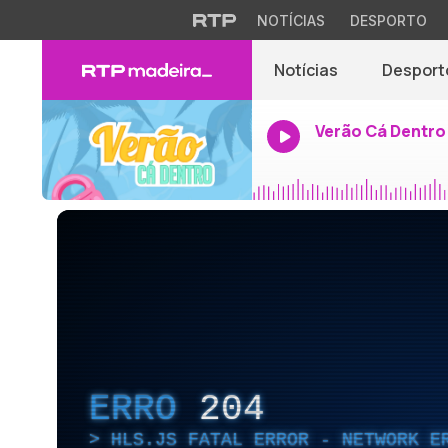
NOTÍCIAS
DESPORTO
Notícias
Desport
Verão Cá Dentro
ERRO
204
HLS.JS FATAL ERROR - NETWORK E