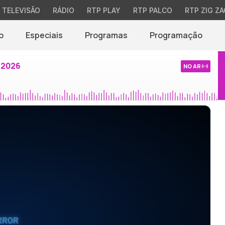
TELEVISÃO
RÁDIO
RTP PLAY
RTP PALCO
RTP ZIG ZA
o
Especiais
Programas
Programação
 2026
NO AR
RROR