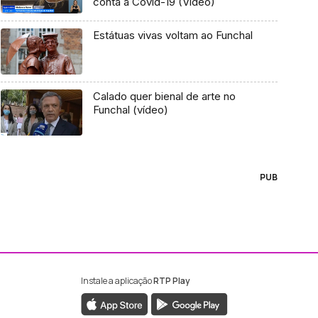
conta a Covid-19 (Vídeo)
Estátuas vivas voltam ao Funchal
Calado quer bienal de arte no
Funchal (vídeo)
PUB
Instale a aplicação
RTP Play
ebook da RTP Madeira
nstagram da RTP Madeira