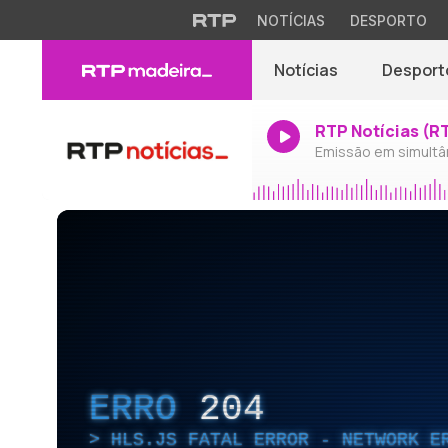
NOTÍCIAS
DESPORTO
Notícias
Desport
RTP Notícias (R
Emissão em simultâ
ERRO
204
HLS.JS FATAL ERROR - NETWORK E