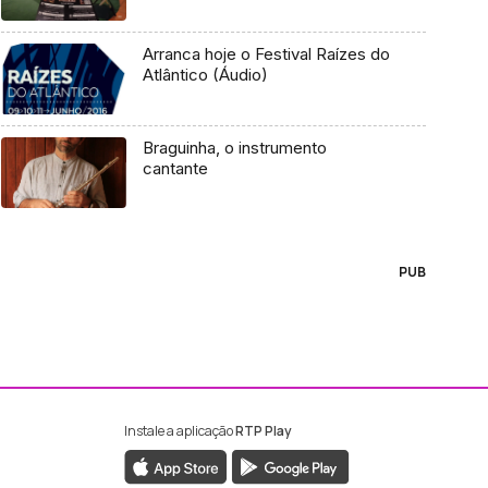
Arranca hoje o Festival Raízes do
Atlântico (Áudio)
Braguinha, o instrumento
cantante
PUB
Instale a aplicação
RTP Play
ebook da RTP Madeira
nstagram da RTP Madeira