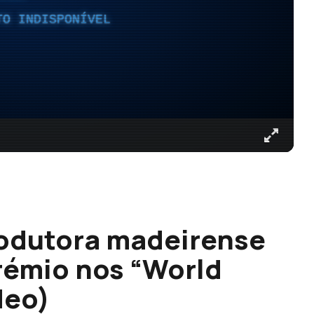
TO INDISPONÍVEL
odutora madeirense
rémio nos “World
deo)