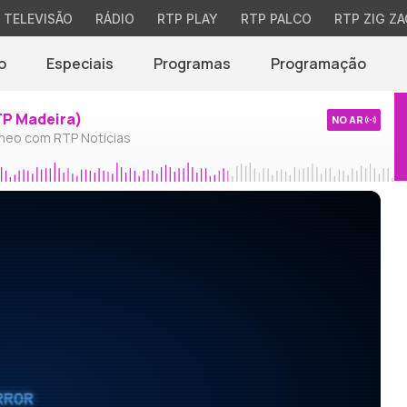
TELEVISÃO
RÁDIO
RTP PLAY
RTP PALCO
RTP ZIG ZA
o
Especiais
Programas
Programação
TP Madeira)
NO AR
neo com RTP Notícias
RROR