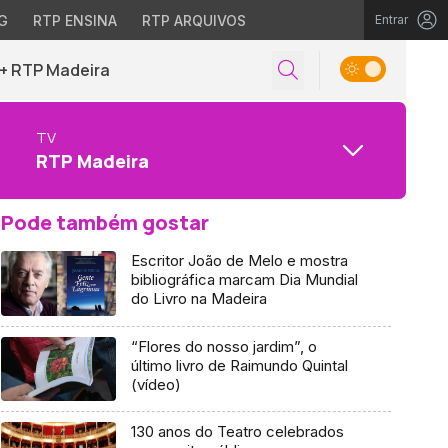
G
RTP ENSINA
RTP ARQUIVOS
Entrar
+ RTP Madeira
TV
RTP Madeira
Pode também gostar
Escritor João de Melo e mostra
bibliográfica marcam Dia Mundial
do Livro na Madeira
“Flores do nosso jardim”, o
último livro de Raimundo Quintal
(vídeo)
130 anos do Teatro celebrados