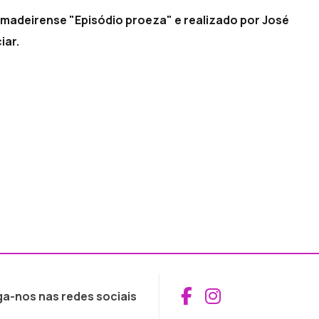
 madeirense "Episódio proeza" e realizado por José
iar.
Aceder ao Fac
Aceder ao I
ga-nos nas redes sociais