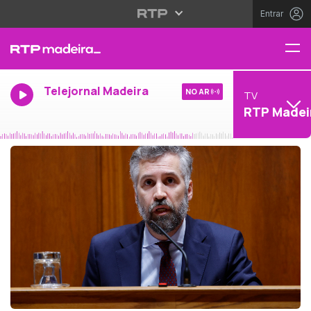
Entrar
Telejornal Madeira
NO AR
TV
RTP Madei