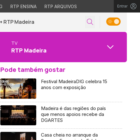
G
RTP ENSINA
RTP ARQUIVOS
Entrar
+ RTP Madeira
TV
RTP Madeira
Pode também gostar
Festival MadeiraDIG celebra 15
anos com exposição
Madeira é das regiões do país
que menos apoios recebe da
DGARTES
Casa cheia no arranque da