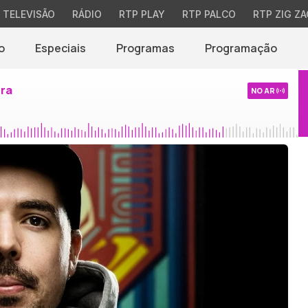
TELEVISÃO
RÁDIO
RTP PLAY
RTP PALCO
RTP ZIG ZA
o
Especiais
Programas
Programação
ira
NO AR