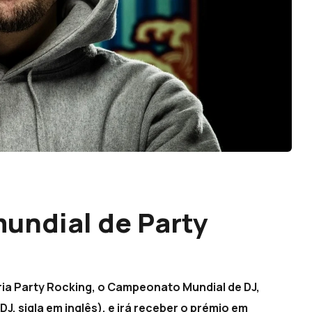
undial de Party
ia Party Rocking, o Campeonato Mundial de DJ,
J, sigla em inglês), e irá receber o prémio em