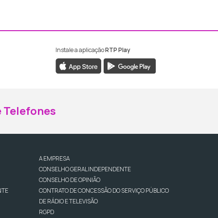
Instale a aplicação
RTP Play
ebook da RTP Madeira
nstagram da RTP Madeira
 Telefones
A EMPRESA
CONSELHO GERAL INDEPENDENTE
CONSELHO DE OPINIÃO
NTE
CONTRATO DE CONCESSÃO DO SERVIÇO PÚBLICO
DE RÁDIO E TELEVISÃO
RGPD