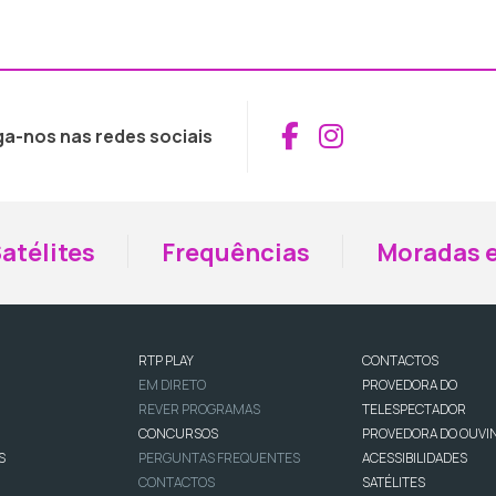
Aceder ao Fac
Aceder ao I
ga-nos nas redes sociais
atélites
Frequências
Moradas e
RTP PLAY
CONTACTOS
EM DIRETO
PROVEDORA DO
REVER PROGRAMAS
TELESPECTADOR
CONCURSOS
PROVEDORA DO OUVI
S
PERGUNTAS FREQUENTES
ACESSIBILIDADES
CONTACTOS
SATÉLITES