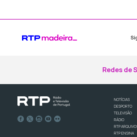
Si
Redes de S
NOTÍCIAS
DESPORTO
TELEVISÃO
RÁDIO
RTP ARQUIVO
RTP ENSINA