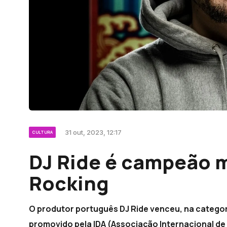
31 out, 2023, 12:17
CULTURA
DJ Ride é campeão m
Rocking
O produtor português DJ Ride venceu, na categor
promovido pela IDA (Associação Internacional de D