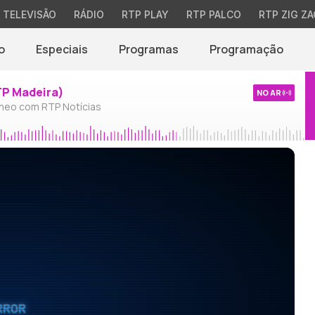
TELEVISÃO
RÁDIO
RTP PLAY
RTP PALCO
RTP ZIG ZA
o
Especiais
Programas
Programação
TP Madeira)
NO AR
neo com RTP Notícias
RROR