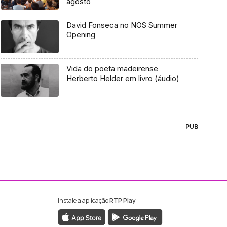
agosto
David Fonseca no NOS Summer
Opening
Vida do poeta madeirense
Herberto Helder em livro (áudio)
PUB
Instale a aplicação
RTP Play
ebook da RTP Madeira
nstagram da RTP Madeira