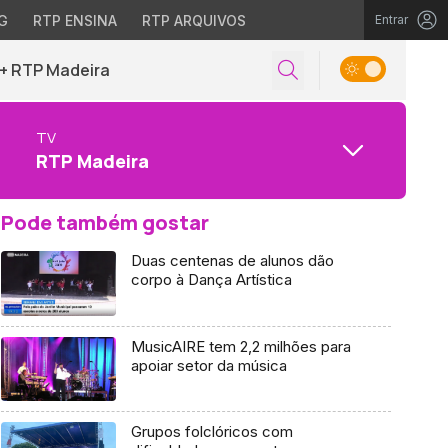
G
RTP ENSINA
RTP ARQUIVOS
Entrar
+ RTP Madeira
TV
RTP Madeira
Pode também gostar
Duas centenas de alunos dão
corpo à Dança Artística
MusicAIRE tem 2,2 milhões para
apoiar setor da música
Grupos folclóricos com