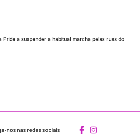
a Pride a suspender a habitual marcha pelas ruas do
Aceder ao Fac
Aceder ao I
ga-nos nas redes sociais