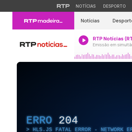
NOTÍCIAS
DESPORTO
Notícias
Desport
RTP Notícias (R
Emissão em simultâ
ERRO
204
HLS.JS FATAL ERROR - NETWORK E