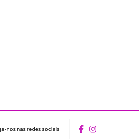
Aceder ao Fac
Aceder ao I
ga-nos nas redes sociais