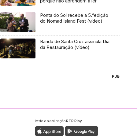
porque não aprendem a ler
Ponta do Sol recebe a 5.ªedição
do Nomad Island Fest (vídeo)
Banda de Santa Cruz assinala Dia
da Restauração (vídeo)
PUB
Instale a aplicação
RTP Play
ebook da RTP Madeira
nstagram da RTP Madeira