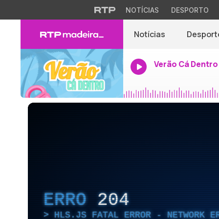
NOTÍCIAS
DESPORTO
Notícias
Desport
Verão Cá Dentro
ERRO
204
HLS.JS FATAL ERROR - NETWORK E