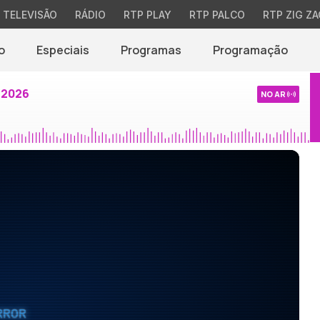
TELEVISÃO
RÁDIO
RTP PLAY
RTP PALCO
RTP ZIG ZA
o
Especiais
Programas
Programação
 2026
NO AR
RROR