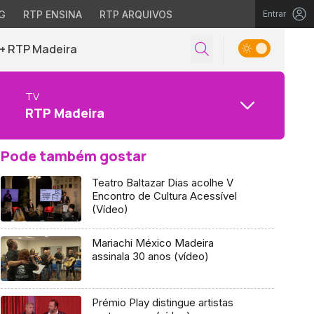
G
RTP ENSINA
RTP ARQUIVOS
Entrar
+ RTP Madeira
TV
RTP Madeira
Pode também gostar
Teatro Baltazar Dias acolhe V
Encontro de Cultura Acessível
(Vídeo)
Mariachi México Madeira
assinala 30 anos (vídeo)
Prémio Play distingue artistas