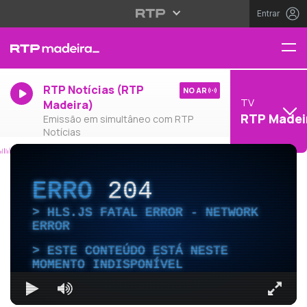
Entrar
RTP Notícias (RTP
NO AR
TV
Madeira)
RTP Madei
Emissão em simultâneo com RTP
Notícias
ERRO
204
HLS.JS FATAL ERROR - NETWORK
ERROR
ESTE CONTEÚDO ESTÁ NESTE
MOMENTO INDISPONÍVEL