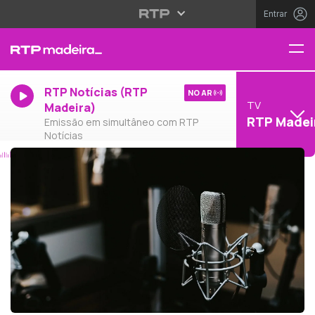
Entrar
RTP Notícias (RTP
NO AR
TV
Madeira)
RTP Madei
Emissão em simultâneo com RTP
Notícias