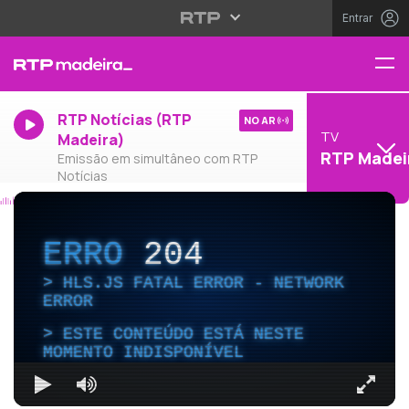
Entrar
RTP Notícias (RTP
NO AR
TV
Madeira)
RTP Madei
Emissão em simultâneo com RTP
Notícias
ERRO
204
HLS.JS FATAL ERROR - NETWORK
ERROR
ESTE CONTEÚDO ESTÁ NESTE
MOMENTO INDISPONÍVEL