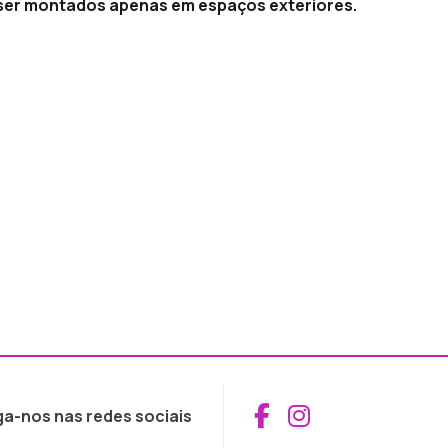
o ser montados apenas em espaços exteriores.
Aceder ao Fac
Aceder ao I
ga-nos nas redes sociais