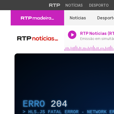
NOTÍCIAS
DESPORTO
Notícias
Desport
RTP Notícias (R
Emissão em simultâ
ERRO
204
HLS.JS FATAL ERROR - NETWORK E