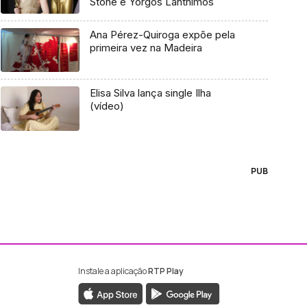
Stone e Yorgos Lanthimos
Ana Pérez-Quiroga expõe pela
primeira vez na Madeira
Elisa Silva lança single Ilha
(vídeo)
PUB
Instale a aplicação
RTP Play
ebook da RTP Madeira
nstagram da RTP Madeira