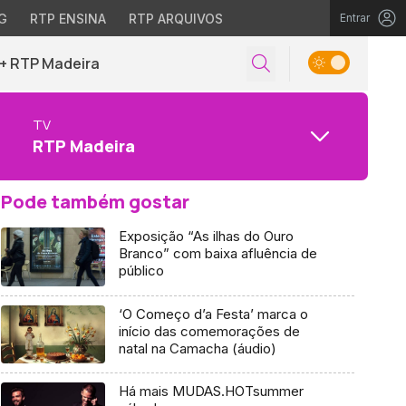
G
RTP ENSINA
RTP ARQUIVOS
Entrar
+ RTP Madeira
TV
RTP Madeira
Pode também gostar
Exposição “As ilhas do Ouro
Branco” com baixa afluência de
público
‘O Começo d’a Festa’ marca o
início das comemorações de
natal na Camacha (áudio)
Há mais MUDAS.HOTsummer