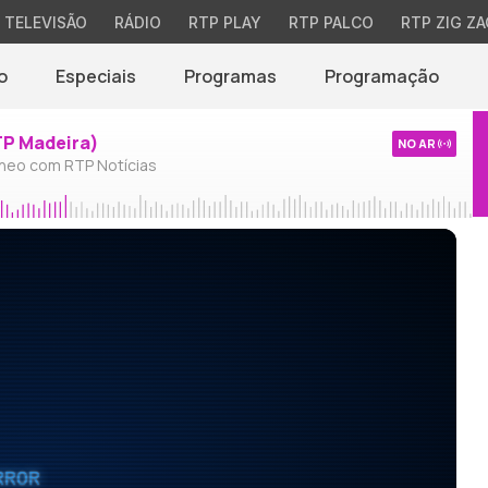
TELEVISÃO
RÁDIO
RTP PLAY
RTP PALCO
RTP ZIG ZA
o
Especiais
Programas
Programação
TP Madeira)
NO AR
neo com RTP Notícias
RROR