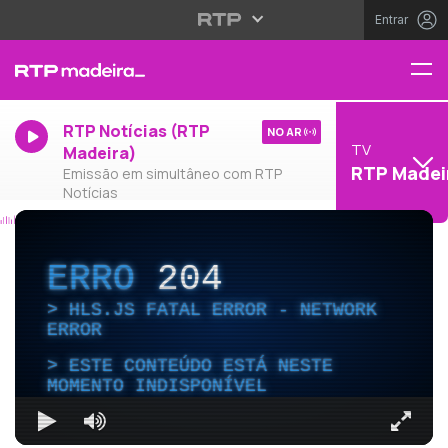
Entrar
RTP Notícias (RTP
NO AR
TV
Madeira)
RTP Madei
Emissão em simultâneo com RTP
Notícias
ERRO
204
HLS.JS FATAL ERROR - NETWORK
ERROR
ESTE CONTEÚDO ESTÁ NESTE
MOMENTO INDISPONÍVEL