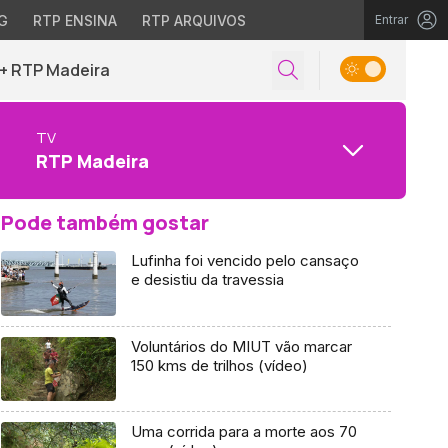
G
RTP ENSINA
RTP ARQUIVOS
Entrar
+ RTP Madeira
TV
RTP Madeira
Pode também gostar
Lufinha foi vencido pelo cansaço
e desistiu da travessia
Voluntários do MIUT vão marcar
150 kms de trilhos (vídeo)
Uma corrida para a morte aos 70