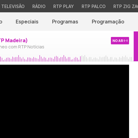
TELEVISÃO
RÁDIO
RTP PLAY
RTP PALCO
RTP ZIG ZA
o
Especiais
Programas
Programação
TP Madeira)
NO AR
neo com RTP Notícias