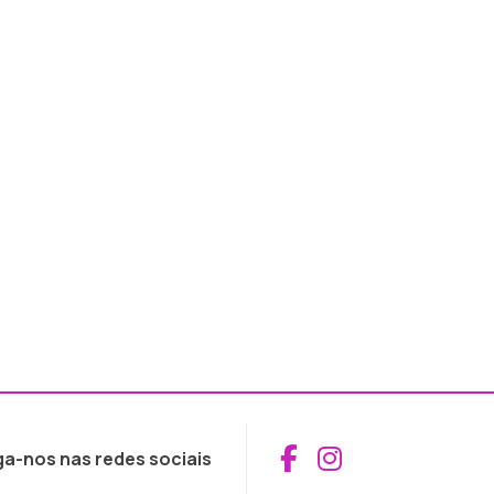
Aceder ao Fac
Aceder ao I
ga-nos nas redes sociais