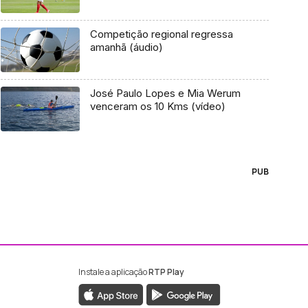
Competição regional regressa
amanhã (áudio)
José Paulo Lopes e Mia Werum
venceram os 10 Kms (vídeo)
PUB
Instale a aplicação
RTP Play
ebook da RTP Madeira
nstagram da RTP Madeira