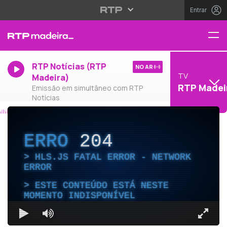
Entrar
RTP Notícias (RTP
NO AR
TV
Madeira)
RTP Madei
Emissão em simultâneo com RTP
Notícias
ERRO
204
HLS.JS FATAL ERROR - NETWORK
ERROR
ESTE CONTEÚDO ESTÁ NESTE
MOMENTO INDISPONÍVEL