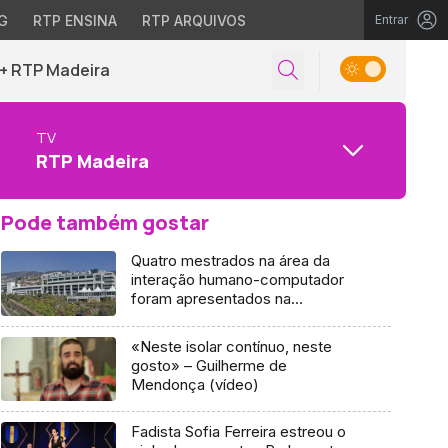
G
RTP ENSINA
RTP ARQUIVOS
Entrar
+ RTP Madeira
TV
RTP Madeira
Pode também gostar
Quatro mestrados na área da
interação humano-computador
foram apresentados na
Universidade da Madeira
«Neste isolar contínuo, neste
gosto» – Guilherme de
Mendonça (vídeo)
Fadista Sofia Ferreira estreou o