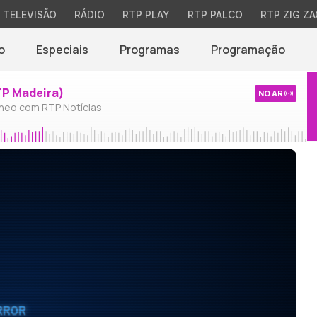
TELEVISÃO
RÁDIO
RTP PLAY
RTP PALCO
RTP ZIG ZA
o
Especiais
Programas
Programação
TP Madeira)
NO AR
neo com RTP Notícias
RROR