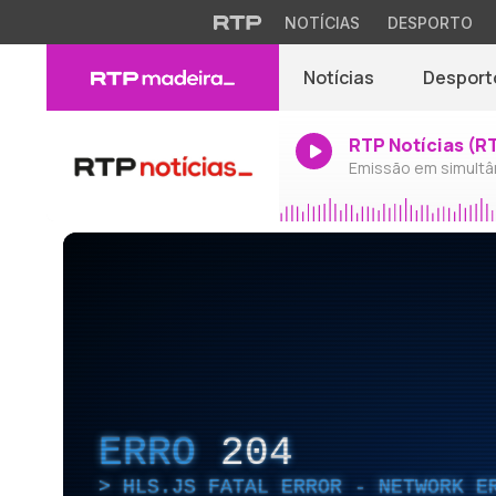
NOTÍCIAS
DESPORTO
Notícias
Desport
RTP Notícias (R
Emissão em simultâ
ERRO
204
HLS.JS FATAL ERROR - NETWORK E