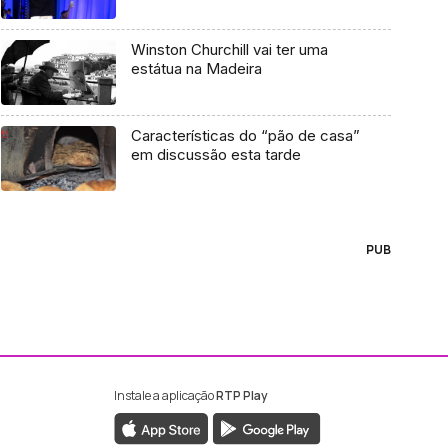
Winston Churchill vai ter uma
estátua na Madeira
Características do “pão de casa”
em discussão esta tarde
PUB
Instale a aplicação
RTP Play
ebook da RTP Madeira
nstagram da RTP Madeira