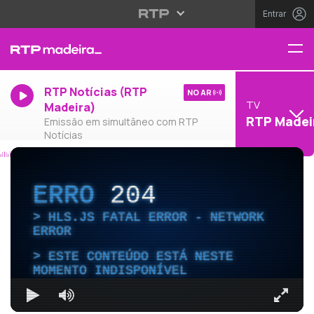
Entrar
RTP Notícias (RTP
NO AR
TV
Madeira)
RTP Madei
Emissão em simultâneo com RTP
Notícias
ERRO
204
HLS.JS FATAL ERROR - NETWORK
ERROR
ESTE CONTEÚDO ESTÁ NESTE
MOMENTO INDISPONÍVEL