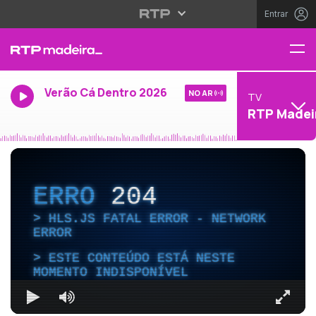
Entrar
Verão Cá Dentro 2026
NO AR
TV
RTP Madei
ERRO
204
HLS.JS FATAL ERROR - NETWORK
ERROR
ESTE CONTEÚDO ESTÁ NESTE
MOMENTO INDISPONÍVEL