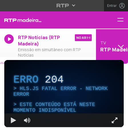
Entrar
RTP Notícias (RTP
NO AR
TV
Madeira)
RTP Madei
Emissão em simultâneo com RTP
Notícias
ERRO
204
HLS.JS FATAL ERROR - NETWORK
ERROR
ESTE CONTEÚDO ESTÁ NESTE
MOMENTO INDISPONÍVEL