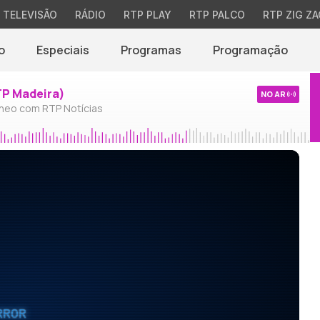
TELEVISÃO
RÁDIO
RTP PLAY
RTP PALCO
RTP ZIG ZA
o
Especiais
Programas
Programação
TP Madeira)
NO AR
neo com RTP Notícias
RROR