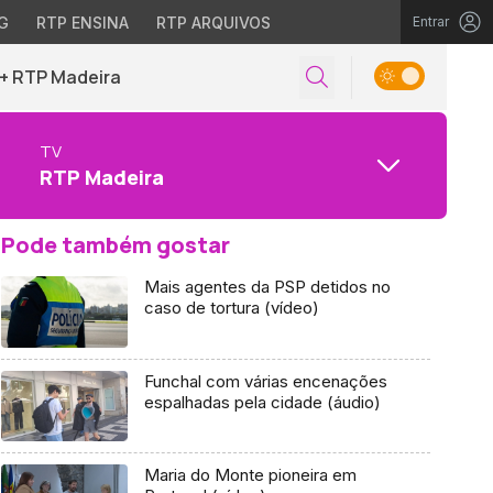
G
RTP ENSINA
RTP ARQUIVOS
Entrar
+ RTP Madeira
TV
RTP Madeira
Pode também gostar
Mais agentes da PSP detidos no
caso de tortura (vídeo)
Funchal com várias encenações
espalhadas pela cidade (áudio)
Maria do Monte pioneira em