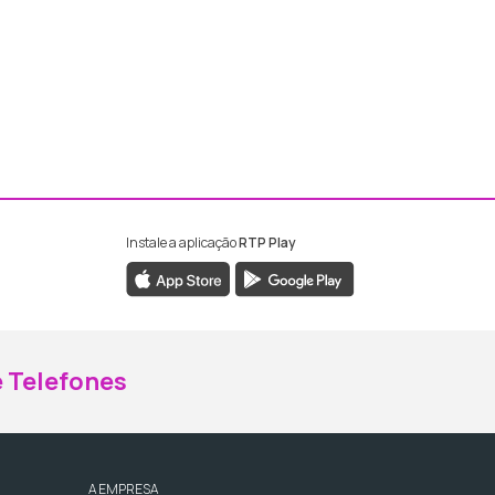
Instale a aplicação
RTP Play
ebook da RTP Madeira
nstagram da RTP Madeira
 Telefones
A EMPRESA