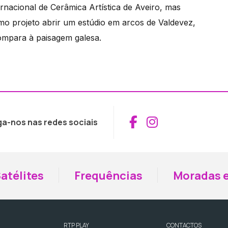
ernacional de Cerâmica Artística de Aveiro, mas
omo projeto abrir um estúdio em arcos de Valdevez,
ompara à paisagem galesa.
Aceder ao Fac
Aceder ao I
ga-nos nas redes sociais
atélites
Frequências
Moradas e
RTP PLAY
CONTACTOS