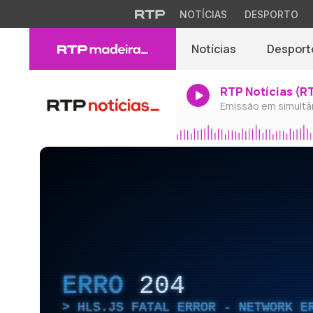
NOTÍCIAS
DESPORTO
Notícias
Desport
RTP Notícias (R
Emissão em simultâ
ERRO
204
HLS.JS FATAL ERROR - NETWORK E