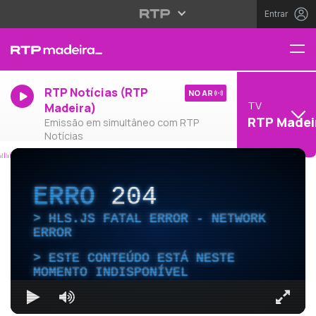
Entrar
RTP Notícias (RTP
NO AR
TV
Madeira)
RTP Madei
Emissão em simultâneo com RTP
Notícias
ERRO
204
HLS.JS FATAL ERROR - NETWORK
ERROR
ESTE CONTEÚDO ESTÁ NESTE
MOMENTO INDISPONÍVEL