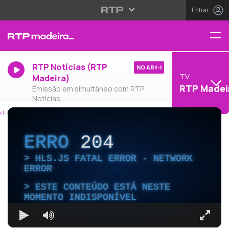
Entrar
RTP Notícias (RTP
NO AR
TV
Madeira)
RTP Madei
Emissão em simultâneo com RTP
Notícias
ERRO
204
HLS.JS FATAL ERROR - NETWORK
ERROR
ESTE CONTEÚDO ESTÁ NESTE
MOMENTO INDISPONÍVEL