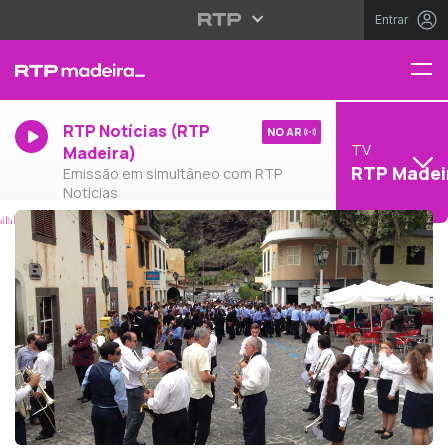
Entrar
RTP Notícias (RTP
NO AR
TV
Madeira)
RTP Madei
Emissão em simultâneo com RTP
Notícias