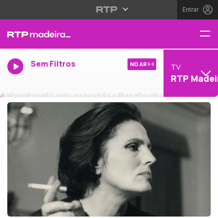
Entrar
Sem Filtros
NO AR
TV
RTP Madei