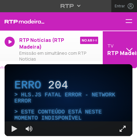
Entrar
RTP Notícias (RTP
NO AR
TV
Madeira)
RTP Madei
Emissão em simultâneo com RTP
Notícias
ERRO
204
HLS.JS FATAL ERROR - NETWORK
ERROR
ESTE CONTEÚDO ESTÁ NESTE
MOMENTO INDISPONÍVEL