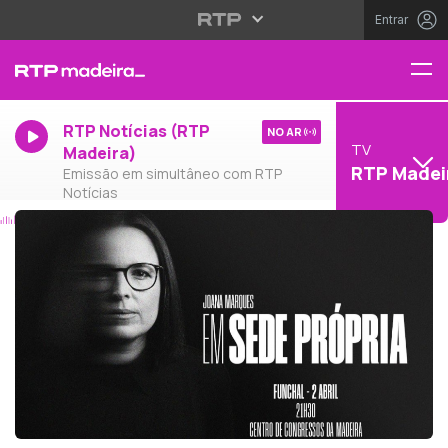
Entrar
RTP Notícias (RTP
NO AR
TV
Madeira)
RTP Madei
Emissão em simultâneo com RTP
Notícias