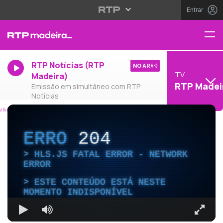
Entrar
RTP Notícias (RTP
NO AR
TV
Madeira)
RTP Madei
Emissão em simultâneo com RTP
Notícias
ERRO
204
HLS.JS FATAL ERROR - NETWORK
ERROR
ESTE CONTEÚDO ESTÁ NESTE
MOMENTO INDISPONÍVEL