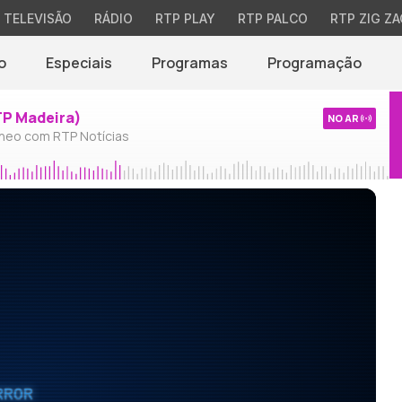
TELEVISÃO
RÁDIO
RTP PLAY
RTP PALCO
RTP ZIG ZA
o
Especiais
Programas
Programação
TP Madeira)
NO AR
neo com RTP Notícias
RROR