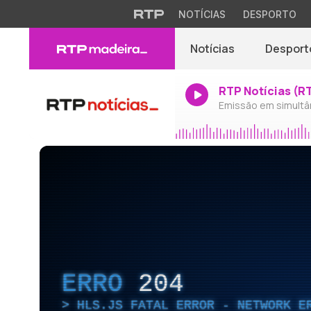
NOTÍCIAS
DESPORTO
Notícias
Desport
RTP Notícias (R
Emissão em simultâ
ERRO
204
HLS.JS FATAL ERROR - NETWORK E