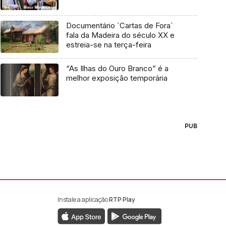
Documentário `Cartas de Fora`
fala da Madeira do século XX e
estreia-se na terça-feira
“As Ilhas do Ouro Branco” é a
melhor exposição temporária
PUB
Instale a aplicação
RTP Play
ebook da RTP Madeira
nstagram da RTP Madeira