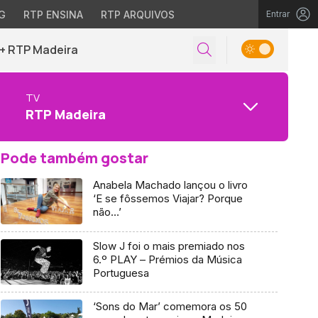
G
RTP ENSINA
RTP ARQUIVOS
Entrar
+ RTP Madeira
TV
RTP Madeira
Pode também gostar
Anabela Machado lançou o livro
‘E se fôssemos Viajar? Porque
não…’
Slow J foi o mais premiado nos
6.º PLAY – Prémios da Música
Portuguesa
‘Sons do Mar’ comemora os 50