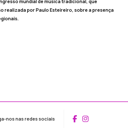
gresso mundial de música tradicional, que
 realizada por Paulo Esteireiro, sobre a presença
gionais.
Aceder ao Fac
Aceder ao I
ga-nos nas redes sociais