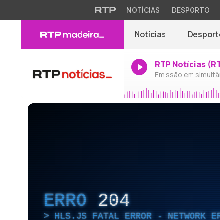
NOTÍCIAS
DESPORTO
Notícias
Desport
RTP Notícias (R
Emissão em simultâ
ERRO
204
HLS.JS FATAL ERROR - NETWORK E