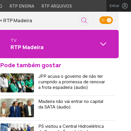
G
RTP ENSINA
RTP ARQUIVOS
Entrar
+ RTP Madeira
TV
RTP Madeira
Pode também gostar
JPP acusa o governo de não ter
cumprido a promessa de renovar
a frota espadeira (áudio)
Madeira não vai entrar no capital
da SATA (áudio)
PS visitou a Central Hidroelétrica