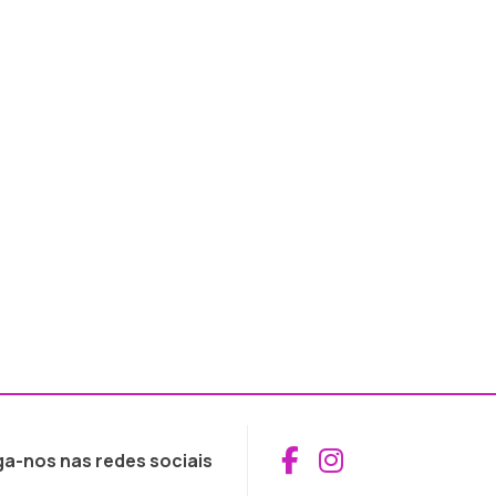
Aceder ao Fac
Aceder ao I
ga-nos nas redes sociais