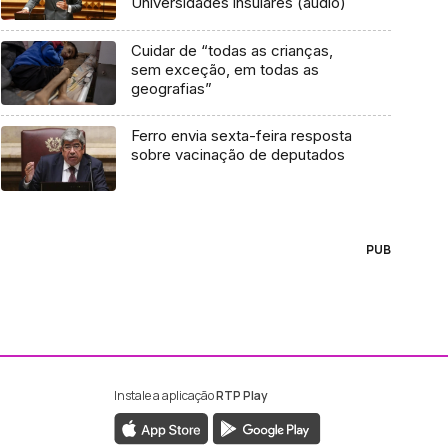
Universidades insulares (audio)
Cuidar de “todas as crianças,
sem exceção, em todas as
geografias”
Ferro envia sexta-feira resposta
sobre vacinação de deputados
PUB
Instale a aplicação
RTP Play
ebook da RTP Madeira
nstagram da RTP Madeira