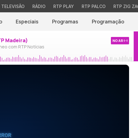
TELEVISÃO
RÁDIO
RTP PLAY
RTP PALCO
RTP ZIG ZA
o
Especiais
Programas
Programação
TP Madeira)
NO AR
neo com RTP Notícias
RROR