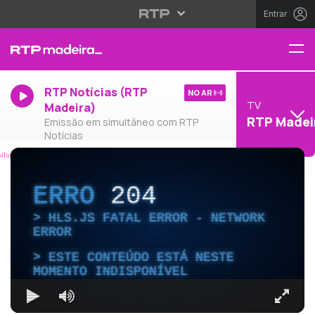
Entrar
RTP Notícias (RTP
NO AR
TV
Madeira)
RTP Madei
Emissão em simultâneo com RTP
Notícias
ERRO
204
HLS.JS FATAL ERROR - NETWORK
ERROR
ESTE CONTEÚDO ESTÁ NESTE
MOMENTO INDISPONÍVEL