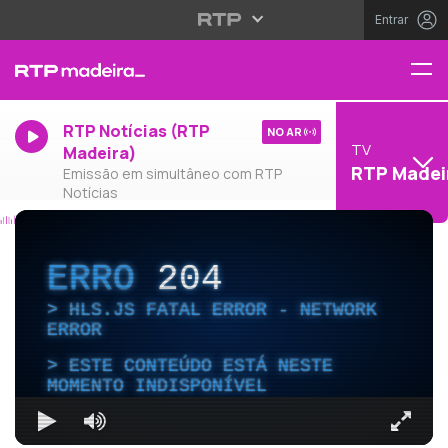
Entrar
RTP Notícias (RTP
NO AR
TV
Madeira)
RTP Madei
Emissão em simultâneo com RTP
Notícias
ERRO
204
HLS.JS FATAL ERROR - NETWORK
ERROR
ESTE CONTEÚDO ESTÁ NESTE
MOMENTO INDISPONÍVEL