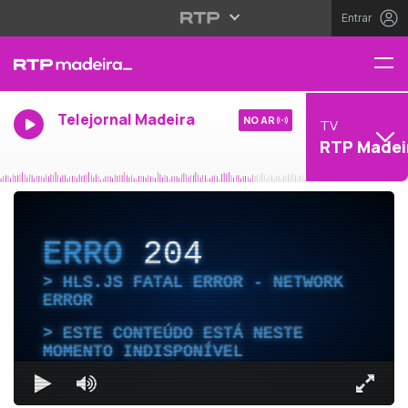
Entrar
Telejornal Madeira
NO AR
TV
RTP Madei
ERRO
204
HLS.JS FATAL ERROR - NETWORK
ERROR
ESTE CONTEÚDO ESTÁ NESTE
MOMENTO INDISPONÍVEL